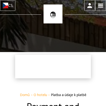
CS
Domů
–
O hotelu
–
Platba a údaje k platbě