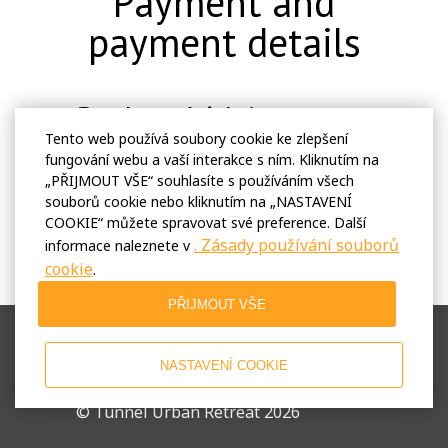
Payment and
payment details
Bankovní údaje
Tento web používá soubory cookie ke zlepšení
fungování webu a vaší interakce s ním. Kliknutím na
Payment Policy
„PŘIJMOUT VŠE“ souhlasíte s používáním všech
souborů cookie nebo kliknutím na „NASTAVENÍ
COOKIE“ můžete spravovat své preference. Další
. Zásady používání souborů
informace naleznete v
cookie
.
PŘIJMOUT VŠE
Podmínky použití
Zásady ochrany osobních údajů
NASTAVENÍ COOKIE
Obchodní pravidla
© Tunnel Urban Retreat 2026