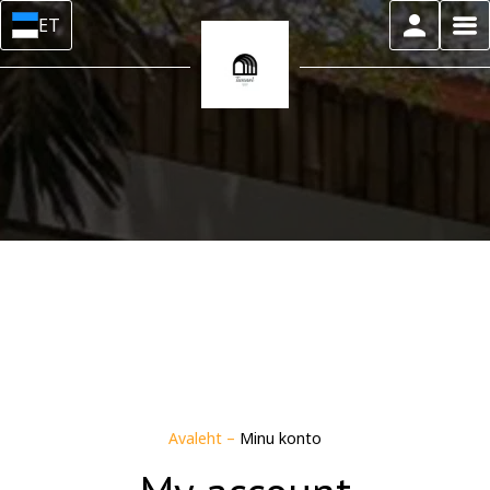
ET
Avaleht
–
Minu konto