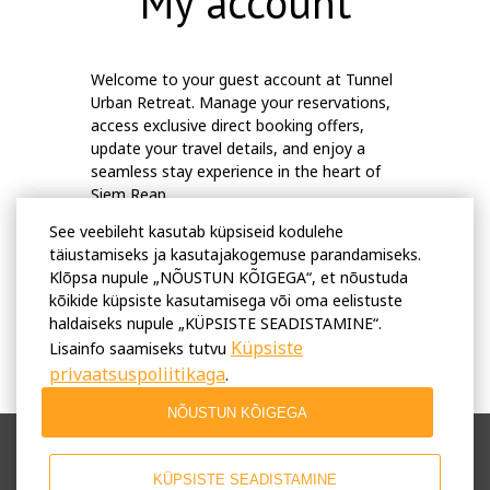
My account
Welcome to your guest account at
Tunnel
Urban Retreat
. Manage your reservations,
access exclusive direct booking offers,
update your travel details, and enjoy a
seamless stay experience in the heart of
Siem Reap
.
See veebileht kasutab küpsiseid kodulehe
täiustamiseks ja kasutajakogemuse parandamiseks.
Klõpsa nupule „NÕUSTUN KÕIGEGA“, et nõustuda
kõikide küpsiste kasutamisega või oma eelistuste
haldaiseks nupule „KÜPSISTE SEADISTAMINE“.
Küpsiste
Lisainfo saamiseks tutvu
privaatsuspoliitikaga
.
NÕUSTUN KÕIGEGA
Kasutamise tingimused
Privaatsuspoliitika
KÜPSISTE SEADISTAMINE