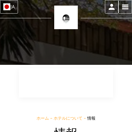
JA
ホーム
–
ホテルについて
–
情報