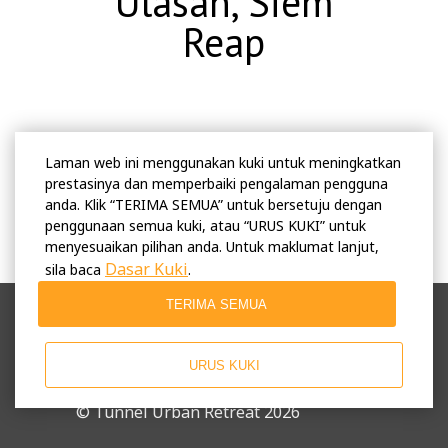
Ulasan, Siem
Reap
Laman web ini menggunakan kuki untuk meningkatkan
prestasinya dan memperbaiki pengalaman pengguna
anda. Klik “TERIMA SEMUA” untuk bersetuju dengan
penggunaan semua kuki, atau “URUS KUKI” untuk
menyesuaikan pilihan anda. Untuk maklumat lanjut,
Dasar Kuki
sila baca
.
TERIMA SEMUA
Terma-terma penggunaan
Polisi Privasi
Peraturan-peraturan
URUS KUKI
perniagaan
© Tunnel Urban Retreat 2026