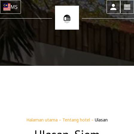
MS
Halaman utama
–
Tentang hotel
–
Ulasan