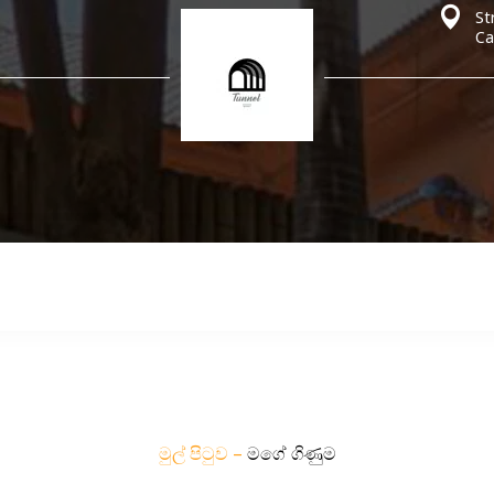
St
Ca
මුල් පිටුව
–
මගේ ගිණුම