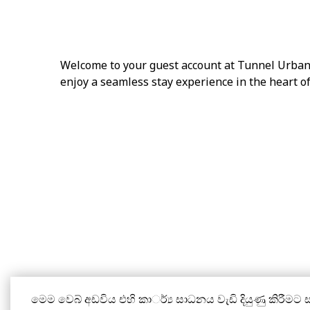
Welcome to your guest account at
Tunnel Urban
enjoy a seamless stay experience in the heart o
මෙම වෙබ් අඩවිය එහි කාර්්‍ය සාධනය වැඩි දියුණු කිරීමට ස