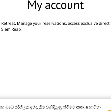
My account
 Retreat
. Manage your reservations, access exclusive direct 
f
Siem Reap
.
හ ඔබේ පරිශීලක අත්දැකීම වැඩිදියුණු කිරීමට cookie භාවිතා