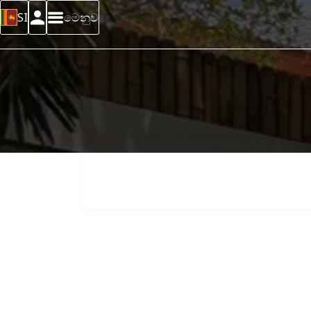
SI
මෙනුව