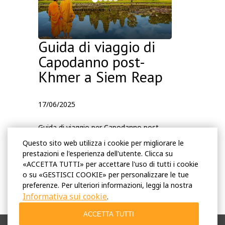
stagione secca di punta ️ ️
✔️ Bellissimi cieli drammatici per alba e
tramonto 🌅
✔️ Migliori offerte alberghiere e promozioni
Guida di viaggio di
stagionali 💰
Capodanno post-
✔️ Atmosfera rilassante ideale per coppie,
Khmer a Siem Reap
famiglie e viaggiatori lenti 😌
☀️ Consigli meteo
17/06/2025
✔️ La pioggia di solito arriva in brevi docce
tropicali, spesso nel tardo pomeriggio o sera ️
Guida di viaggio per Capodanno post-
Khmer
Siem Reap
Rimanere intelligente,
Questo sito web utilizza i cookie per migliorare le
✔️ Le mattine sono generalmente soleggiate
rimanere fresco, e scoprire un rifugio
prestazioni e l'esperienza dell'utente. Clicca su
e ideali per l'esplorazione del tempio ☀️
Mostra altro
tranquillo eco-friendly
«ACCETTA TUTTI» per accettare l'uso di tutti i cookie
✔️ L'umidità aumenta, quindi rimani idratato
o su «GESTISCI COOKIE» per personalizzare le tue
💧
Dopo le vivaci celebrazioni del Capodanno
preferenze. Per ulteriori informazioni, leggi la nostra
✔️ Pack leggero abbigliamento traspirante e
Khmer,
Siem Reap
si trasforma in una
Informativa sui cookie
.
abiti quick-dry 👕
destinazione più tranquilla e rilassata,
ACCETTA TUTTI
rendendolo il momento perfetto per i
I must-Pack Essentials 🎒