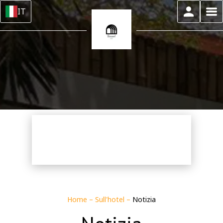
IT
Home
–
Sull'hotel
–
Notizia